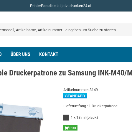
PrinterParadise ist jetzt drucken24.at
Q
ÜBER UNS
KONTAKT
le Druckerpatrone zu Samsung INK-M40/M
Artikelnummer:
3149
Lieferumfang :
1 Druckerpatrone
1 x 18 ml
(black)