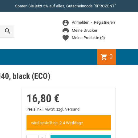
Sparen Sie jetzt 5% auf alles, Gutscheincode "5PROZENT"
WEITER EINKAUFEN
Anmelden
Registrieren
Es gibt keine Artikel mehr in Ihrem Warenkorb

Meine Drucker
Meine Produkte
(
0
)
0
shopping_cart
40, black (ECO)
16,80 €
Preis inkl. MwSt.
zzgl. Versand
wird bestellt ca. 2-4 Werktage