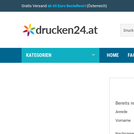
Gratis Versand
ab 65 Euro Bestellwert
(Österreich)
KATEGORIEN
HOME
FA
Bereits r
Anrede
Vorname
Nachname