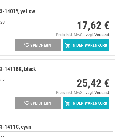
I-1401Y, yellow
17,62 €
428
Preis
Preis inkl. MwSt.
zzgl. Versand
IN DEN WARENKORB

SPEICHERN
I-1411BK, black
25,42 €
387
Preis
Preis inkl. MwSt.
zzgl. Versand
IN DEN WARENKORB

SPEICHERN
I-1411C, cyan