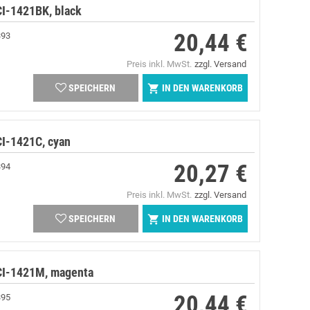
I-1421BK, black
20,44 €
393
Preis
Preis inkl. MwSt.
zzgl. Versand
IN DEN WARENKORB

SPEICHERN
I-1421C, cyan
20,27 €
394
Preis
Preis inkl. MwSt.
zzgl. Versand
IN DEN WARENKORB

SPEICHERN
CI-1421M, magenta
20,44 €
395
Preis