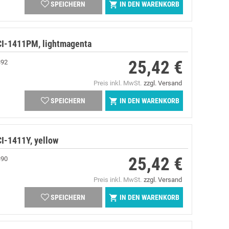
IN DEN WARENKORB

SPEICHERN
CI-1411PM, lightmagenta
25,42 €
392
Preis
Preis inkl. MwSt.
zzgl. Versand
IN DEN WARENKORB

SPEICHERN
I-1411Y, yellow
25,42 €
390
Preis
Preis inkl. MwSt.
zzgl. Versand
IN DEN WARENKORB

SPEICHERN