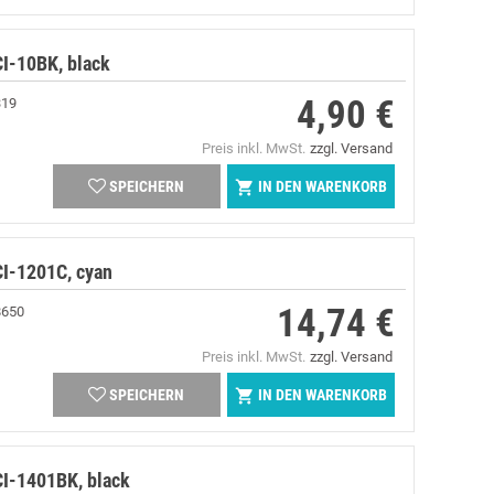
I-10BK, black
4,90 €
319
Preis
Preis inkl. MwSt.
zzgl. Versand
IN DEN WARENKORB

SPEICHERN
I-1201C, cyan
14,74 €
8650
Preis
Preis inkl. MwSt.
zzgl. Versand
IN DEN WARENKORB

SPEICHERN
I-1401BK, black