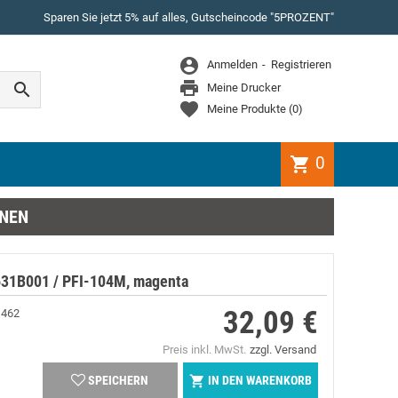
Sparen Sie jetzt 5% auf alles, Gutscheincode "5PROZENT"
WEITER EINKAUFEN
Anmelden
Registrieren
Es gibt keine Artikel mehr in Ihrem Warenkorb

Meine Drucker
Meine Produkte
(
0
)
0
shopping_cart
NEN
631B001 / PFI-104M, magenta
32,09 €
1462
Preis
Preis inkl. MwSt.
zzgl. Versand
IN DEN WARENKORB

SPEICHERN