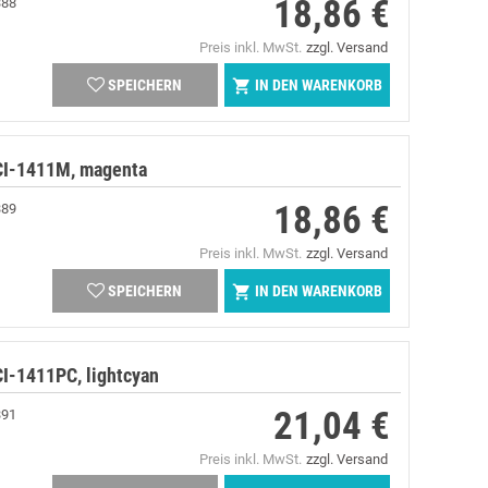
18,86 €
388
Preis
Preis inkl. MwSt.
zzgl. Versand
IN DEN WARENKORB

SPEICHERN
CI-1411M, magenta
18,86 €
389
Preis
Preis inkl. MwSt.
zzgl. Versand
IN DEN WARENKORB

SPEICHERN
I-1411PC, lightcyan
21,04 €
391
Preis
Preis inkl. MwSt.
zzgl. Versand