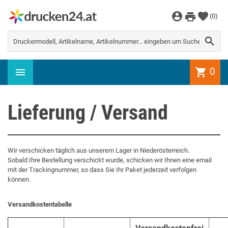
WEITER EINKAUFEN
(
0
)
Es gibt keine Artikel mehr in Ihrem

Warenkorb
0
shopping_cart
Lieferung / Versand
Wir verschicken täglich aus unserem Lager in Niederösterreich.
Sobald Ihre Bestellung verschickt wurde, schicken wir Ihnen eine email
mit der Trackingnummer, so dass Sie Ihr Paket jederzeit verfolgen
können.
Versandkostentabelle
Versandkostenfrei