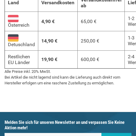
Land
Versandkosten
Lie
ab
1-2
4,90 €
65,00 €
Wer
Österreich
1-3
14,90 €
250,00 €
Wer
Detuschland
Restlichen
2-4
19,90 €
600,00 €
EU Länder
Wer
Alle Preise inkl. 20% MwSt.
Bei Artikel die nicht lagernd sind kann die Lieferung auch direkt vom
Hersteller erfolgen um eine raschere Zustellung zu ermöglichen.
Melden Sie sich für unseren Newsletter an und verpassen Sie Keine
Aktion mehr!