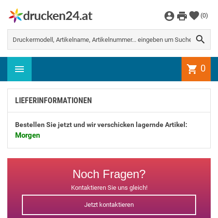
WEITER EINKAUFEN
(
0
)
Es gibt keine Artikel mehr in Ihrem

Warenkorb
0
shopping_cart
LIEFERINFORMATIONEN
Bestellen Sie jetzt und wir verschicken lagernde Artikel:
Morgen
Noch Fragen?
Kontaktieren Sie uns gleich!
Jetzt kontaktieren