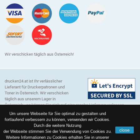
Wir verschicken täglich aus Österreich!
drucken24.at ist Ihr verlässlicher
Lieferant für Druckerpatronen und
Toner in Österreich. Wir verschicken
täglich aus unserem Lager in
Österreich - so können Sie sich auf eine rasche Lieferung verlassen.
Unser Sortiment umfasst Verbrauchsmaterial für alle gängigen
Um unsere Webseite für Sie optimal zu gestalten und
Druckerhersteller wie zum Beispiel Brother, Canon, Dell, Epson, HP,
fortlaufend verbessern zu können, verwenden wir Cookies.
Lexmark, Konica Minolta, Kyocera, OKI, Ricoh, Samsung und Xerox.
Durch die weitere Nutzung
Hinweis:
Alle genannten Markennamen und Bezeichnungen sind
close
der Webseite stimmen Sie der Verwendung von Cookies zu.
eingetragene Warenzeichen ihrer Eigentümer. Die hier aufgeführten
Weitere Informationen zu Cookies erhalten Sie in unserer