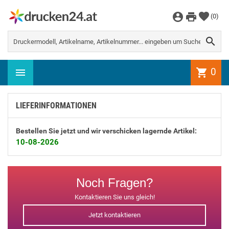
WEITER EINKAUFEN
(
0
)
Es gibt keine Artikel mehr in Ihrem

Warenkorb
0
shopping_cart
LIEFERINFORMATIONEN
Bestellen Sie jetzt und wir verschicken lagernde Artikel:
10-08-2026
Noch Fragen?
Kontaktieren Sie uns gleich!
Jetzt kontaktieren