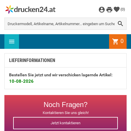
WEITER EINKAUFEN
(
0
)
Es gibt keine Artikel mehr in Ihrem

Warenkorb
0
shopping_cart
LIEFERINFORMATIONEN
Bestellen Sie jetzt und wir verschicken lagernde Artikel:
10-08-2026
Noch Fragen?
Kontaktieren Sie uns gleich!
Jetzt kontaktieren