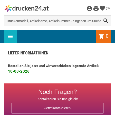
WEITER EINKAUFEN
(
0
)
Es gibt keine Artikel mehr in Ihrem

Warenkorb
0
shopping_cart
LIEFERINFORMATIONEN
Bestellen Sie jetzt und wir verschicken lagernde Artikel:
10-08-2026
Noch Fragen?
Kontaktieren Sie uns gleich!
Jetzt kontaktieren