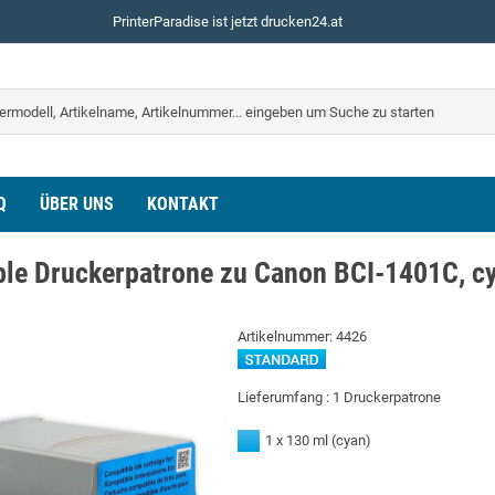
PrinterParadise ist jetzt drucken24.at
Q
ÜBER UNS
KONTAKT
le Druckerpatrone zu Canon BCI-1401C, c
Artikelnummer:
4426
Lieferumfang :
1 Druckerpatrone
1 x 130 ml
(cyan)