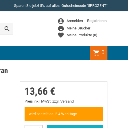
Sparen Sie jetzt 5% auf alles, Gutscheincode "5PROZENT"
WEITER EINKAUFEN
Anmelden
Registrieren
Es gibt keine Artikel mehr in Ihrem Warenkorb

Meine Drucker
Meine Produkte
(
0
)
0
shopping_cart
yan
13,66 €
Preis inkl. MwSt.
zzgl. Versand
wird bestellt ca. 2-4 Werktage