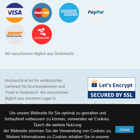
Wir verschicken täglich aus Österreich!
drucken24.at ist Ihr verlässlicher
Lieferant für Druckerpatronen und
Toner in Österreich. Wir verschicken
täglich aus unserem Lager in
Österreich - so können Sie sich auf eine rasche Lieferung verlassen.
Unser Sortiment umfasst Verbrauchsmaterial für alle gängigen
Um unsere Webseite für Sie optimal zu gestalten und
Druckerhersteller wie zum Beispiel Brother, Canon, Dell, Epson, HP,
fortlaufend verbessern zu können, verwenden wir Cookies.
Lexmark, Konica Minolta, Kyocera, OKI, Ricoh, Samsung und Xerox.
Durch die weitere Nutzung
Hinweis:
Alle genannten Markennamen und Bezeichnungen sind
close
der Webseite stimmen Sie der Verwendung von Cookies zu.
eingetragene Warenzeichen ihrer Eigentümer. Die hier aufgeführten
Weitere Informationen zu Cookies erhalten Sie in unserer
Markennamen, Bezeichnungen und Warenzeichen dienen ausschließlich