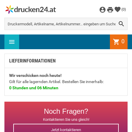
WEITER EINKAUFEN
(
0
)
Es gibt keine Artikel mehr in Ihrem

Warenkorb
0
shopping_cart
LIEFERINFORMATIONEN
Wir verschicken noch heute!
Gilt für alle lagernden Artikel. Bestellen Sie innerhalb:
0 Stunden und 06 Minuten
Noch Fragen?
Kontaktieren Sie uns gleich!
Jetzt kontaktieren