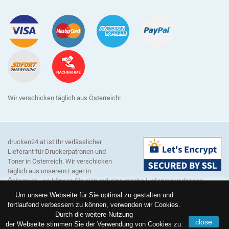
Wir verschicken täglich aus Österreich!
drucken24.at ist Ihr verlässlicher
Lieferant für Druckerpatronen und
Toner in Österreich. Wir verschicken
täglich aus unserem Lager in
Österreich - so können Sie sich auf eine rasche Lieferung verlassen.
Unser Sortiment umfasst Verbrauchsmaterial für alle gängigen
Um unsere Webseite für Sie optimal zu gestalten und
Druckerhersteller wie zum Beispiel Brother, Canon, Dell, Epson, HP,
fortlaufend verbessern zu können, verwenden wir Cookies.
Lexmark, Konica Minolta, Kyocera, OKI, Ricoh, Samsung und Xerox.
Durch die weitere Nutzung
Hinweis:
Alle genannten Markennamen und Bezeichnungen sind
close
der Webseite stimmen Sie der Verwendung von Cookies zu.