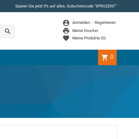
Sparen Sie jetzt 5% auf alles, Gutscheincode "5PROZENT"
WEITER EINKAUFEN
Anmelden
Registrieren
Es gibt keine Artikel mehr in Ihrem Warenkorb

Meine Drucker
Meine Produkte
(
0
)
0
shopping_cart